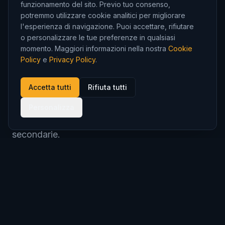
funzionamento del sito. Previo tuo consenso,
potremmo utilizzare cookie analitici per migliorare
l'esperienza di navigazione. Puoi accettare, rifiutare
La grande professionalità e l'esperienza
o personalizzare le tue preferenze in qualsiasi
acquisita consentono a
I.T.E.S. srl
di offrire agli
momento. Maggiori informazioni nella nostra
Cookie
Policy
e
Privacy Policy
.
operatori del settore Energia e
Telecomunicazioni una vasta serie di servizi:
Accetta tutti
Rifiuta tutti
distribuzione di energia elettrica ad alta, media e
bassa tensione, progettazione e realizzazione di
Personalizza
linee aeree e sotterranee, cabine primarie e
secondarie.
Costruiamo impianti fotovoltaici ed eolici, reti
per la distribuzione di gas metano, e reti
telefoniche sia in rame che in fibra ottica.
I.T.E.S. srl aderisce al
Consorzio Stabile Prometeo
.